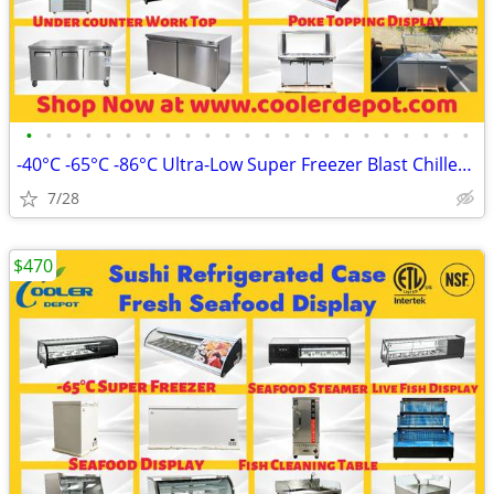
•
•
•
•
•
•
•
•
•
•
•
•
•
•
•
•
•
•
•
•
•
•
•
-40°C -65°C -86°C Ultra-Low Super Freezer Blast Chiller (100%NEW) REST
7/28
$470