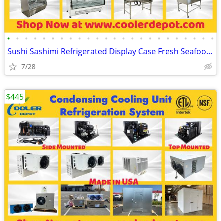
•
•
•
•
•
•
•
•
•
•
•
•
•
•
•
•
•
•
•
•
•
•
•
•
Sushi Sashimi Refrigerated Display Case Fresh Seafood Showcase Fish Cl
7/28
$445