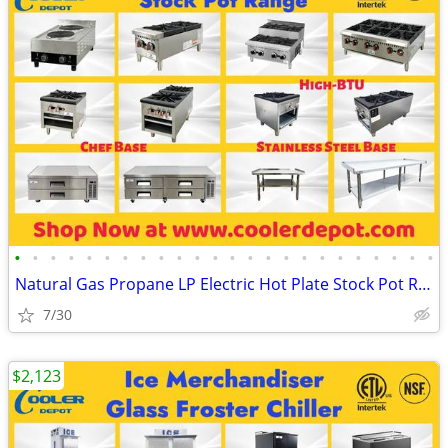
•
•
•
•
•
•
•
•
•
•
•
•
•
•
•
•
•
•
•
•
•
•
•
•
Natural Gas Propane LP Electric Hot Plate Stock Pot Range(100%NEW) RES
7/30
$2,123