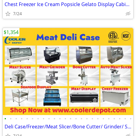
Chest Freezer Ice Cream Popsicle Gelato Display Cabinet (100%NEW) RES
7/24
$1,354
•
•
•
•
•
•
•
•
•
•
•
•
•
•
•
•
•
•
•
•
•
•
•
•
Deli Case/Freezer/Meat Slicer/Bone Cutter/ Grinder/ Saw (100%NEW) RE
7/24