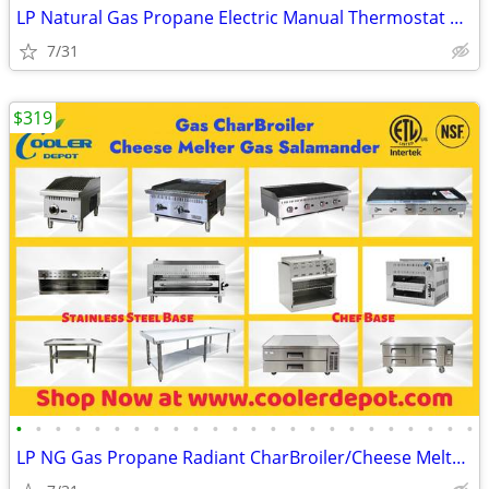
LP Natural Gas Propane Electric Manual Thermostat Griddle(100%NEW) RES
7/31
$319
•
•
•
•
•
•
•
•
•
•
•
•
•
•
•
•
•
•
•
•
•
•
•
•
LP NG Gas Propane Radiant CharBroiler/Cheese Melter/ Salamander(100%NE