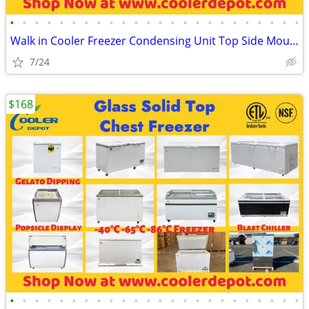
•
•
•
•
•
•
•
•
•
•
•
•
•
•
•
•
•
•
•
•
•
•
•
•
Walk in Cooler Freezer Condensing Unit Top Side Mounted Refrigeration
7/24
$168
•
•
•
•
•
•
•
•
•
•
•
•
•
•
•
•
•
•
•
•
•
•
•
•