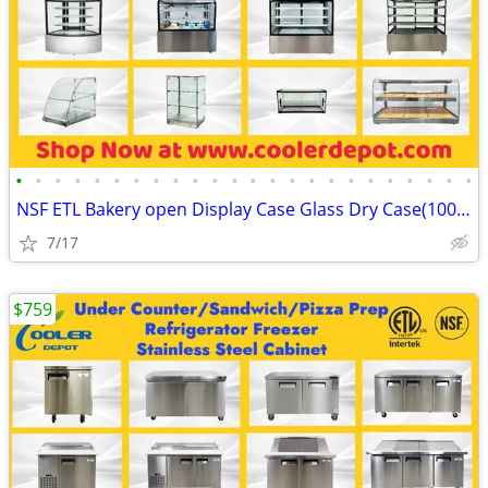
•
•
•
•
•
•
•
•
•
•
•
•
•
•
•
•
•
•
•
•
•
•
•
•
NSF ETL Bakery open Display Case Glass Dry Case(100%NEW) RESTAURANT EQ
7/17
$759