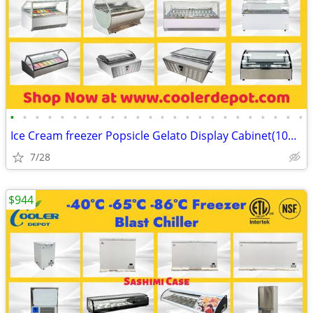
•
•
•
•
•
•
•
•
•
•
•
•
•
•
•
•
•
•
•
•
•
•
•
•
Ice Cream freezer Popsicle Gelato Display Cabinet(100%NEW) RESTAURANT
7/28
$944