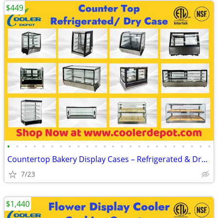
$449
•
•
•
•
•
•
•
•
•
•
•
•
•
•
•
•
•
•
•
•
•
•
•
•
Countertop Bakery Display Cases – Refrigerated & Dry Showcase (100%NEW
7/23
$1,440