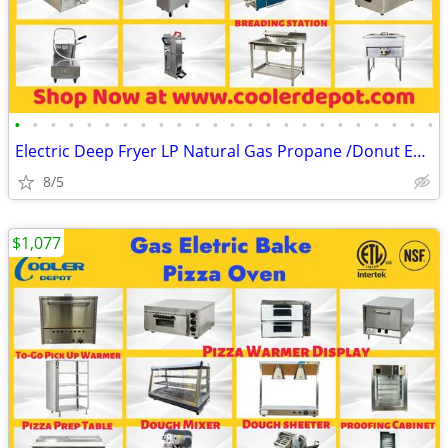
•
•
•
•
•
•
•
•
•
•
•
•
•
•
•
•
•
•
•
•
•
•
•
•
Electric Deep Fryer LP Natural Gas Propane /Donut Equipment/Oil Filter
8/5
$1,077