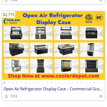
$2,775
•
•
•
•
•
•
•
•
•
•
•
•
•
•
•
•
•
•
•
•
•
•
•
•
Open Air Refrigerator Display Case – Commercial Grab & Go Cooler (100
7/23