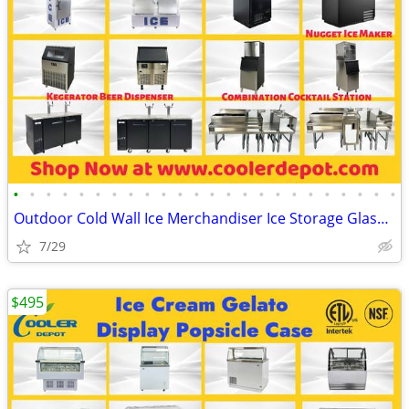
•
•
•
•
•
•
•
•
•
•
•
•
•
•
•
•
•
•
•
•
•
•
•
•
Outdoor Cold Wall Ice Merchandiser Ice Storage Glass Froster Chiller (
7/29
$495