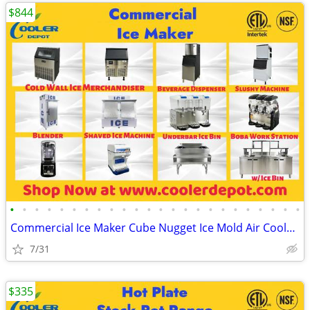
$844
•
•
•
•
•
•
•
•
•
•
•
•
•
•
•
•
•
•
•
•
•
•
•
•
Commercial Ice Maker Cube Nugget Ice Mold Air Cooled(100%NEW) RESTAURA
7/31
$335