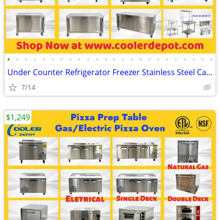
•
•
•
•
•
•
•
•
•
•
•
•
•
•
•
•
•
•
•
•
•
•
•
•
Under Counter Refrigerator Freezer Stainless Steel Cabinet(100%NEW) RE
7/14
$1,249