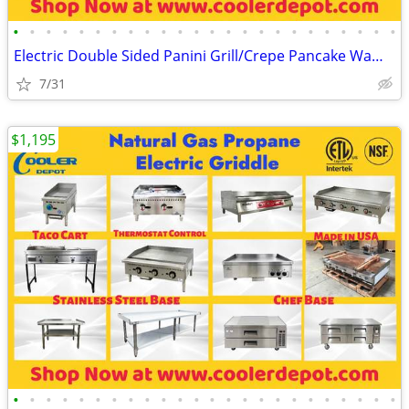
•
•
•
•
•
•
•
•
•
•
•
•
•
•
•
•
•
•
•
•
•
•
•
•
Electric Double Sided Panini Grill/Crepe Pancake Waffle Maker(100%NEW)
7/31
$1,195
•
•
•
•
•
•
•
•
•
•
•
•
•
•
•
•
•
•
•
•
•
•
•
•