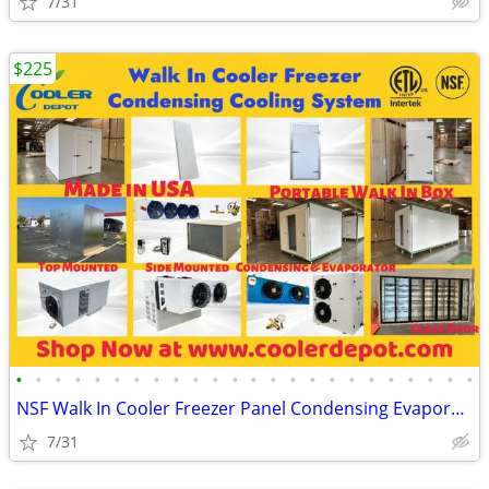
7/31
$225
•
•
•
•
•
•
•
•
•
•
•
•
•
•
•
•
•
•
•
•
•
•
•
•
NSF Walk In Cooler Freezer Panel Condensing Evaporator Cooling System(
7/31