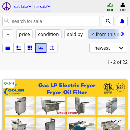
salt lake
for sale
post
acct
+
price
condition
sold by
✓ from this seller
newest
1 - 2
of 22
$569