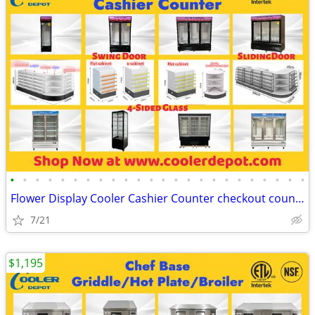
•
•
•
•
•
•
•
•
•
•
•
•
•
•
•
•
•
•
•
•
•
•
•
•
Flower Display Cooler Cashier Counter checkout counter (100%NEW) RESTA
7/21
$1,195