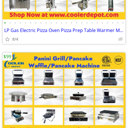
•
•
•
•
•
•
•
•
•
•
•
•
•
•
•
•
•
•
•
•
•
•
•
•
LP Gas Electric Pizza Oven Pizza Prep Table Warmer Mixer Dough Sheeter
8/4
$99