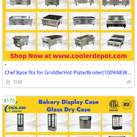
•
•
•
•
•
•
•
•
•
•
•
•
•
•
•
•
•
•
•
•
•
•
•
•
Chef Base fits for Griddle/Hot Plate/Broiler(100%NEW) RESTAURANT EQUIP
7/20
$175