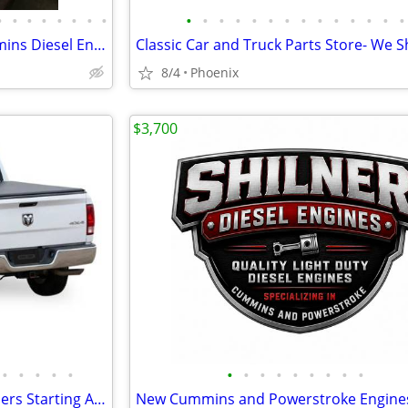
•
•
•
•
•
•
•
•
•
•
•
•
•
•
•
•
•
•
•
•
•
•
Re manufactured 5.9, 6.7 Cummins Diesel Engine Long Blocks
Classic Car and Truck Parts Store- We S
8/4
Phoenix
$3,700
•
•
•
•
•
•
•
•
•
•
•
•
•
•
New Fas-Top Tonneaus & Toppers Starting At -