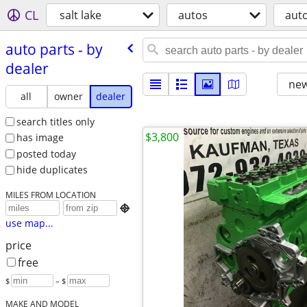
CL
salt lake
autos
auto
auto parts - by
dealer
new
all
owner
dealer
search titles only
$3,800
has image
posted today
hide duplicates
MILES FROM LOCATION

use map...
price
free
$
– $
MAKE AND MODEL