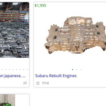
$1,995
•
•
•
•
•
•
•
•
•
•
•
Imported Engine & Transmission Japanese, Domestic, European & Korean
Subaru Rebuilt Engines
7/14