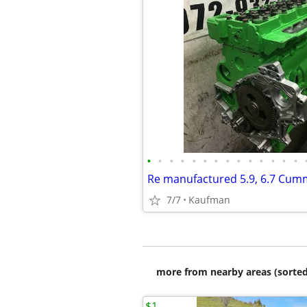
•
•
•
•
•
•
•
•
•
•
•
•
•
•
7/7
Kaufman
more from nearby areas (sorted
$1