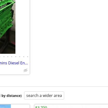
•
•
•
•
•
•
•
•
Re manufactured 5.9, 6.7 Cummins Diesel Engine Long Blocks
search a wider area
 by distance)
$3,700