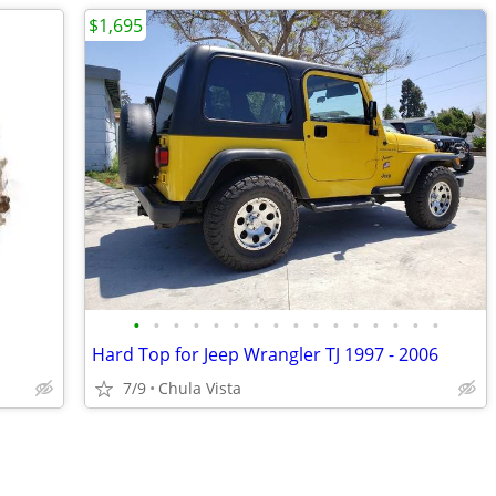
$1,695
•
•
•
•
•
•
•
•
•
•
•
•
•
•
•
•
Hard Top for Jeep Wrangler TJ 1997 - 2006
7/9
Chula Vista