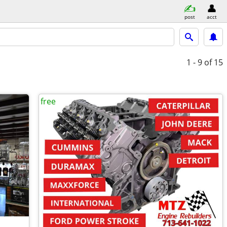
post
acct
1 - 9
of 15
free