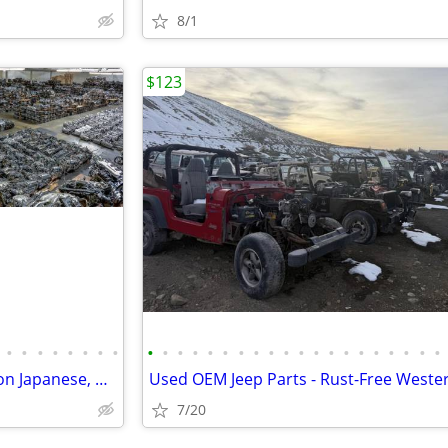
8/1
$123
•
•
•
•
•
•
•
•
•
•
•
•
•
•
•
•
•
•
•
•
•
•
•
•
•
•
•
•
Imported Engine & Transmission Japanese, Domestic, European & Korean
7/20