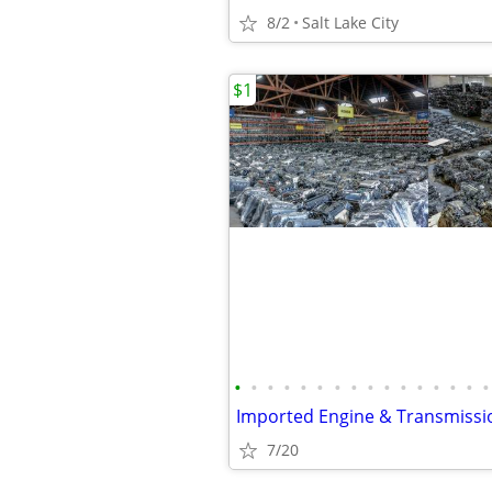
8/2
Salt Lake City
$1
•
•
•
•
•
•
•
•
•
•
•
•
•
•
•
•
7/20