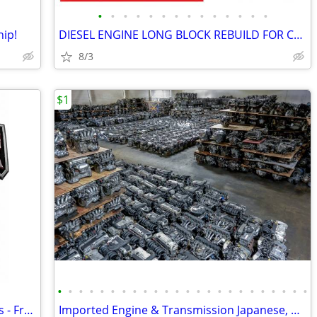
•
•
•
•
•
•
•
•
•
•
•
•
•
•
hip!
DIESEL ENGINE LONG BLOCK REBUILD FOR COMMERCIAL INDUSTRIAL AGRICULTURE
8/3
$1
•
•
•
•
•
•
•
•
•
•
•
•
•
•
•
•
•
•
•
•
•
•
•
•
New Cummins and Powerstroke Engines - Free Shipping
Imported Engine & Transmission Japanese, Domestic, European & Korean