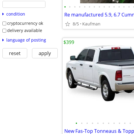
•
•
•
•
•
•
•
•
•
•
•
•
•
•
condition
cryptocurrency ok
8/5
Kaufman
delivery available
language of posting
$399
reset
apply
•
•
•
•
•
•
•
•
•
•
•