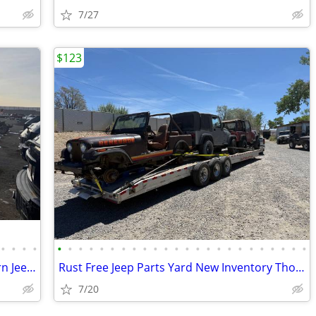
7/27
$123
•
•
•
•
•
•
•
•
•
•
•
•
•
•
•
•
•
•
•
•
•
•
•
•
•
•
•
•
Used OEM Jeep Parts - Rust-Free Western Jeeps - Nationwide Shipping
Rust Free Jeep Parts Yard New Inventory Thousands of OEM Parts
7/20