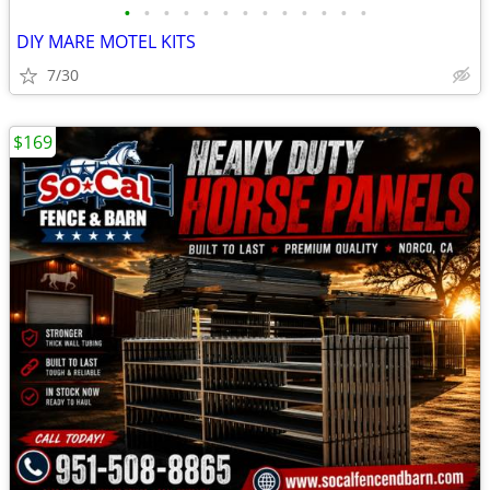
•
•
•
•
•
•
•
•
•
•
•
•
•
DIY MARE MOTEL KITS
7/30
$169