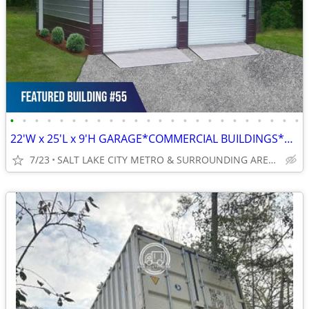
•
•
•
•
•
•
•
•
•
•
•
•
•
•
•
•
•
•
•
•
•
•
•
•
22'W x 25'L x 9'H GARAGE*COMMERCIAL BUILDINGS*BARNS*RV COVERS
7/23
SALT LAKE CITY METRO & SURROUNDING AREAS