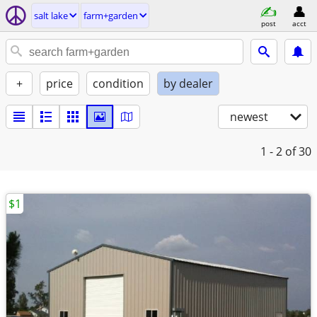
salt lake
farm+garden
post
acct
+
price
condition
by dealer
newest
1 - 2
of 30
$1