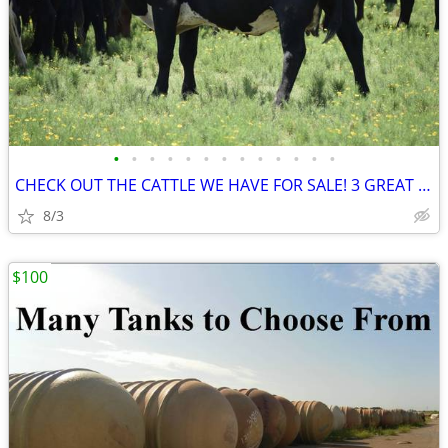
•
•
•
•
•
•
•
•
•
•
•
•
•
CHECK OUT THE CATTLE WE HAVE FOR SALE! 3 GREAT SETS!
8/3
$100