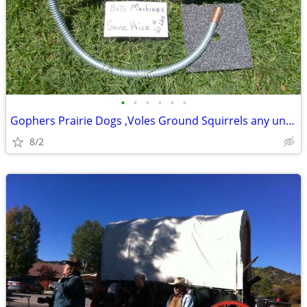
•
•
•
•
•
•
Gophers Prairie Dogs ,Voles Ground Squirrels any underground rodent
8/2