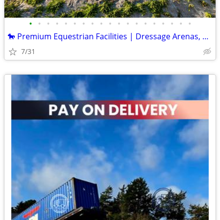
•
•
•
•
•
•
•
•
•
•
•
•
•
•
•
•
•
•
•
🐎 Premium Equestrian Facilities | Dressage Arenas, Mare Motels & Horse Stalls
7/31