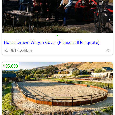
•
Horse Drawn Wagon Cover (Please call for quote)
8/1
Dobbin
$95,000