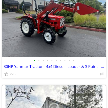
•
•
•
•
•
•
•
•
•
•
30HP Yanmar Tractor - 4x4 Diesel - Loader & 3 Point - Low HRS
8/6