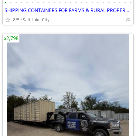
•
•
•
•
•
•
•
•
•
•
•
•
•
•
•
•
•
•
•
•
•
•
•
•
SHIPPING CONTAINERS FOR FARMS & RURAL PROPERTIES 385-534-4945
8/5
Salt Lake City
$2,798