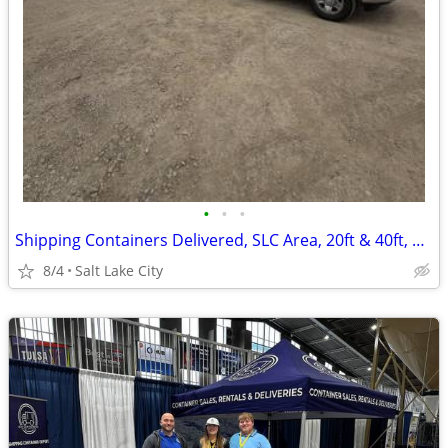
•
•
•
Shipping Containers Delivered, SLC Area, 20ft & 40ft, Pay on Delivery
8/4
Salt Lake City