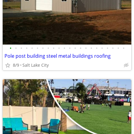
•
•
•
•
•
•
•
•
•
•
•
•
•
•
•
•
•
•
•
•
•
•
Pole post building steel metal buildings roofing
8/9
Salt Lake City