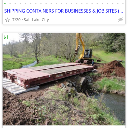
•
•
•
•
•
•
•
•
•
•
•
•
•
•
•
•
•
•
•
•
•
•
•
•
SHIPPING CONTAINERS FOR BUSINESSES & JOB SITES (385) 446-6148
7/20
Salt Lake City
$1