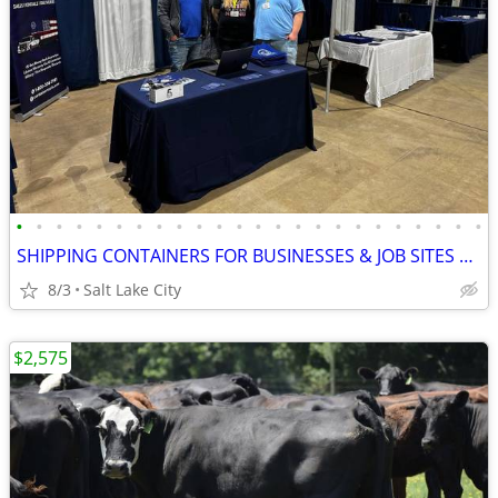
•
•
•
•
•
•
•
•
•
•
•
•
•
•
•
•
•
•
•
•
•
•
•
•
SHIPPING CONTAINERS FOR BUSINESSES & JOB SITES 385-534-4945
8/3
Salt Lake City
$2,575