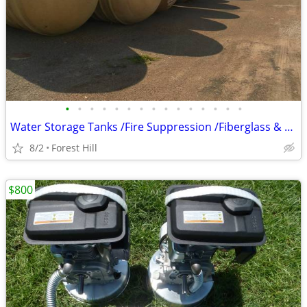
•
•
•
•
•
•
•
•
•
•
•
•
•
•
•
Water Storage Tanks /Fire Suppression /Fiberglass & Steel
8/2
Forest Hill
$800