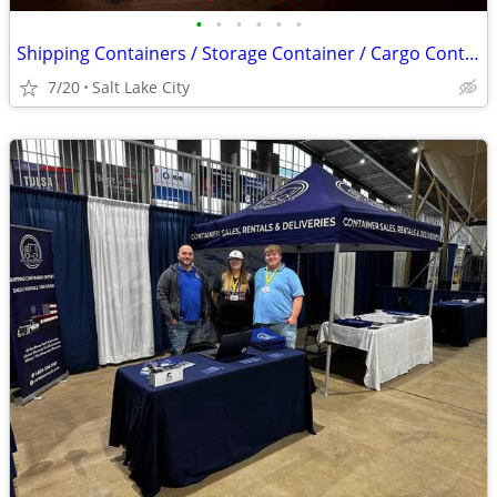
•
•
•
•
•
•
Shipping Containers / Storage Container / Cargo Containers Conex Shed
7/20
Salt Lake City