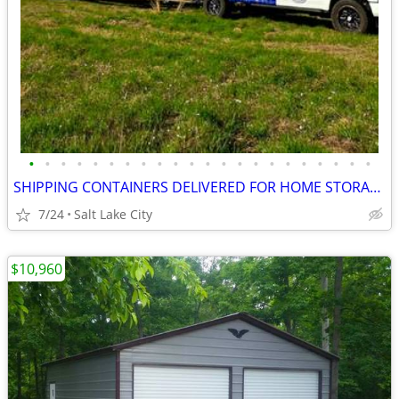
•
•
•
•
•
•
•
•
•
•
•
•
•
•
•
•
•
•
•
•
•
•
SHIPPING CONTAINERS DELIVERED FOR HOME STORAGE 385-534-4945
7/24
Salt Lake City
$10,960