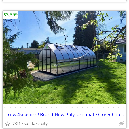
$3,399
•
•
•
•
•
•
•
•
•
•
•
•
•
•
•
•
•
•
•
•
•
•
•
•
Grow 4seasons! Brand-New Polycarbonate Greenhouses 7x12–9x42
7/21
salt lake city