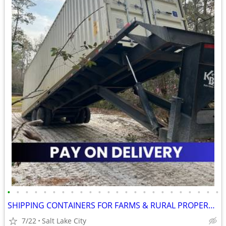
•
•
•
•
•
•
•
•
•
•
•
•
•
•
•
•
•
•
•
•
•
•
•
•
SHIPPING CONTAINERS FOR FARMS & RURAL PROPERTIES (385) 446-6148
7/22
Salt Lake City