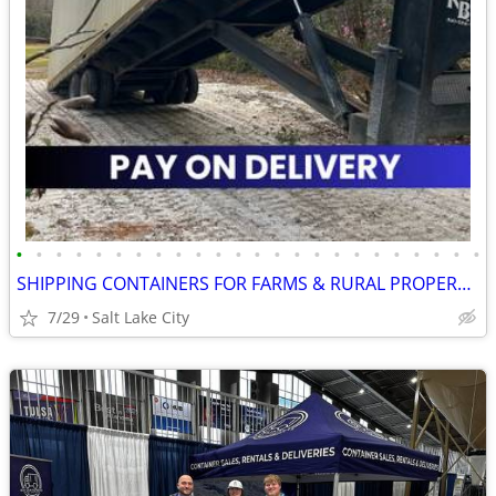
•
•
•
•
•
•
•
•
•
•
•
•
•
•
•
•
•
•
•
•
•
•
•
•
SHIPPING CONTAINERS FOR FARMS & RURAL PROPERTIES 385-534-4945
7/29
Salt Lake City