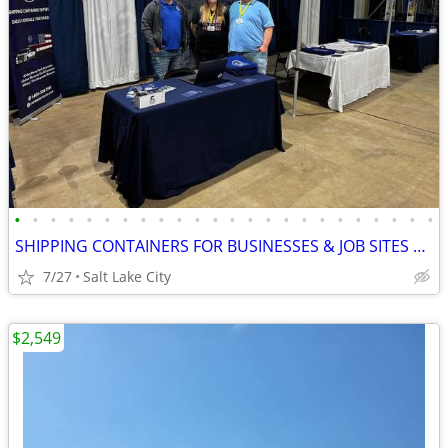
•
•
•
•
•
•
•
•
•
•
•
•
•
•
•
•
•
•
•
•
•
•
•
•
SHIPPING CONTAINERS FOR BUSINESSES & JOB SITES 385-534-4945
7/27
Salt Lake City
$2,549