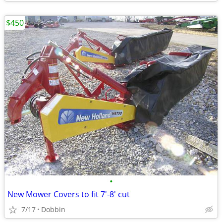
$450
•
New Mower Covers to fit 7'-8' cut
7/17
Dobbin