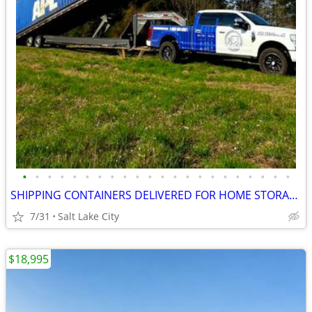
•
•
•
•
•
•
•
•
•
•
•
•
•
•
•
•
•
•
•
•
•
•
SHIPPING CONTAINERS DELIVERED FOR HOME STORAGE 385-534-4945
7/31
Salt Lake City
$18,995