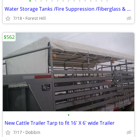
•
•
•
•
•
•
•
•
•
•
•
•
•
•
•
Water Storage Tanks /Fire Suppression /Fiberglass & Steel
7/18
Forest Hill
$562
•
New Cattle Trailer Tarp to fit 16' X 6' wide Trailer
7/17
Dobbin