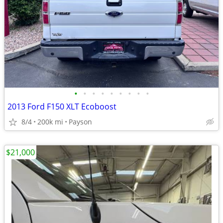
•
•
•
•
•
•
•
•
•
2013 Ford F150 XLT Ecoboost
8/4
200k mi
Payson
$21,000