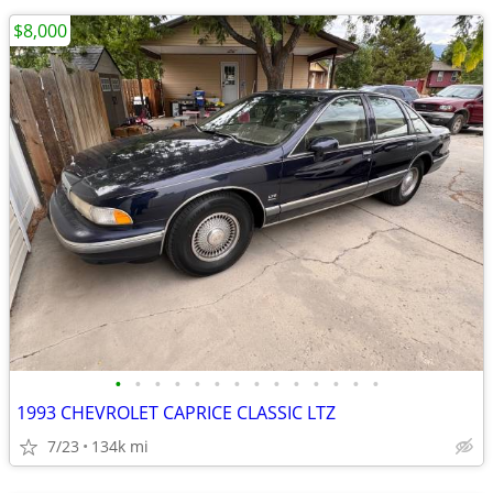
$8,000
•
•
•
•
•
•
•
•
•
•
•
•
•
•
1993 CHEVROLET CAPRICE CLASSIC LTZ
7/23
134k mi