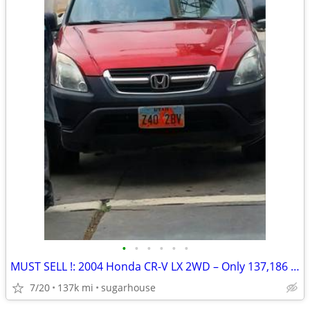
•
•
•
•
•
•
MUST SELL !: 2004 Honda CR-V LX 2WD – Only 137,186 Miles – Clean Title
7/20
137k mi
sugarhouse