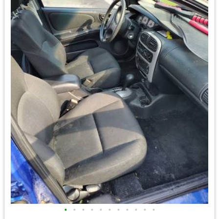
•
•
•
•
•
•
•
•
•
•
•