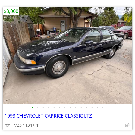
$8,000
•
•
•
•
•
•
•
•
•
•
•
•
•
•
1993 CHEVROLET CAPRICE CLASSIC LTZ
7/23
134k mi