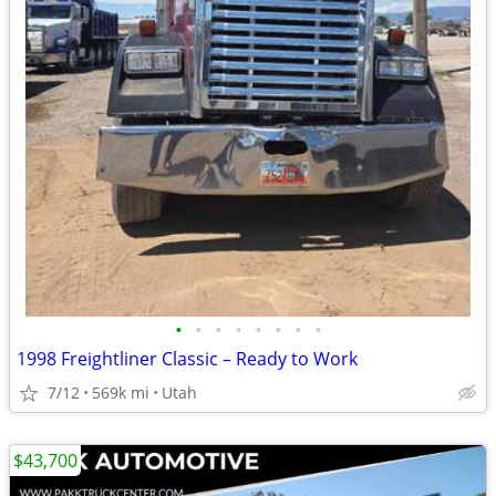
•
•
•
•
•
•
•
•
1998 Freightliner Classic – Ready to Work
7/12
569k mi
Utah
$43,700