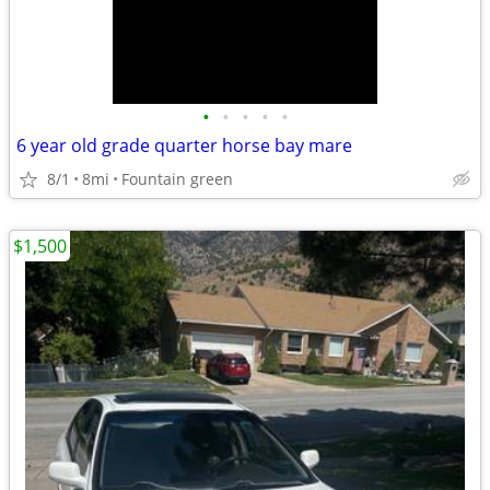
•
•
•
•
•
6 year old grade quarter horse bay mare
8/1
8mi
Fountain green
$1,500