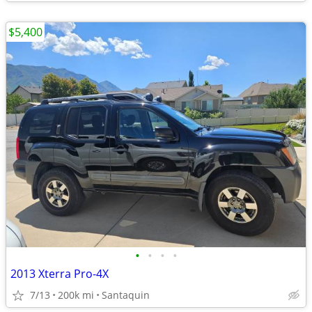
$5,400
•
•
•
•
2013 Xterra Pro-4X
7/13
200k mi
Santaquin