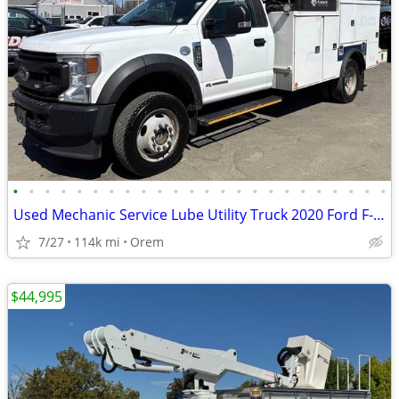
•
•
•
•
•
•
•
•
•
•
•
•
•
•
•
•
•
•
•
•
•
•
•
•
Used Mechanic Service Lube Utility Truck 2020 Ford F-550 4x4 6.7L Powe
7/27
114k mi
Orem
$44,995