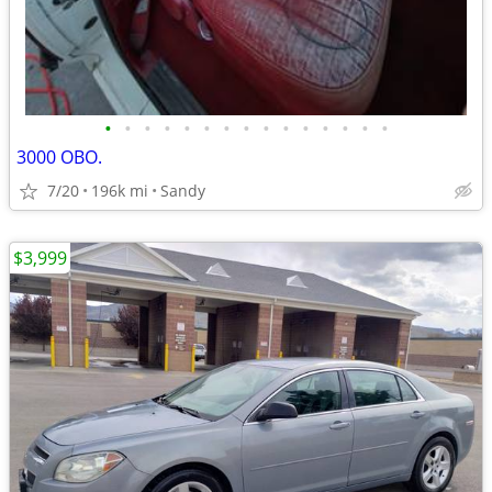
•
•
•
•
•
•
•
•
•
•
•
•
•
•
•
3000 OBO.
7/20
196k mi
Sandy
$3,999