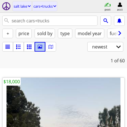
salt lake
cars+trucks
post
acct
+
price
sold by
type
model year
fuel
newest
1
of 60
$18,000