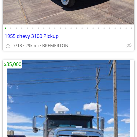
•
•
•
•
•
•
•
•
•
•
•
•
•
•
•
•
•
•
•
•
•
•
•
•
1955 chevy 3100 Pickup
7/13
29k mi
BREMERTON
$35,000