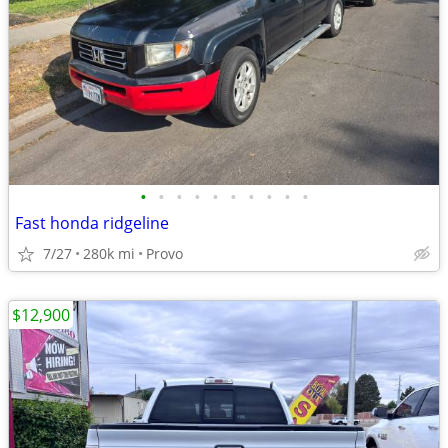
•
•
•
•
•
•
•
•
•
•
Fast honda ridgeline
7/27
280k mi
Provo
$12,900