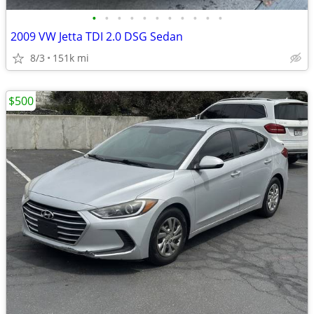
•
•
•
•
•
•
•
•
•
•
•
2009 VW Jetta TDI 2.0 DSG Sedan
8/3
151k mi
$500