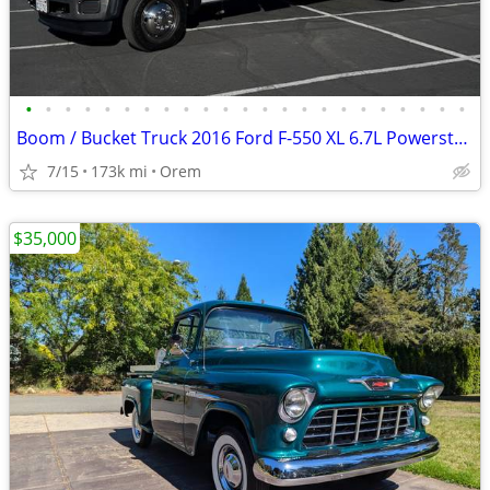
•
•
•
•
•
•
•
•
•
•
•
•
•
•
•
•
•
•
•
•
•
•
•
Boom / Bucket Truck 2016 Ford F-550 XL 6.7L Powerstroke Diesel Lamplig
7/15
173k mi
Orem
$35,000