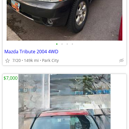
•
•
•
•
Mazda Tribute 2004 4WD
7/20
149k mi
Park City
$7,000