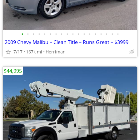
•
•
•
•
•
•
•
•
•
•
•
•
•
•
•
•
•
•
2009 Chevy Malibu – Clean Title – Runs Great – $3999
7/17
167k mi
Herriman
$44,995