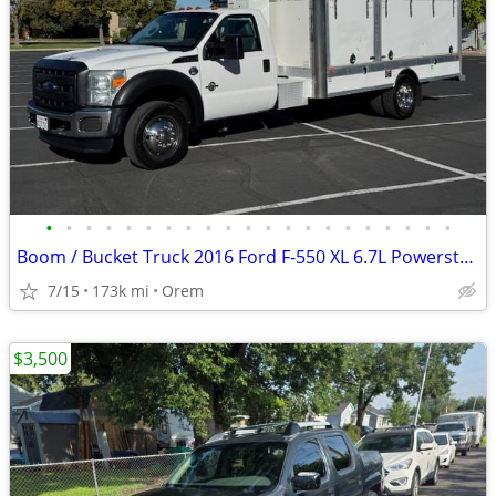
•
•
•
•
•
•
•
•
•
•
•
•
•
•
•
•
•
•
•
•
•
Boom / Bucket Truck 2016 Ford F-550 XL 6.7L Powerstroke Diesel Lamplig
7/15
173k mi
Orem
$3,500