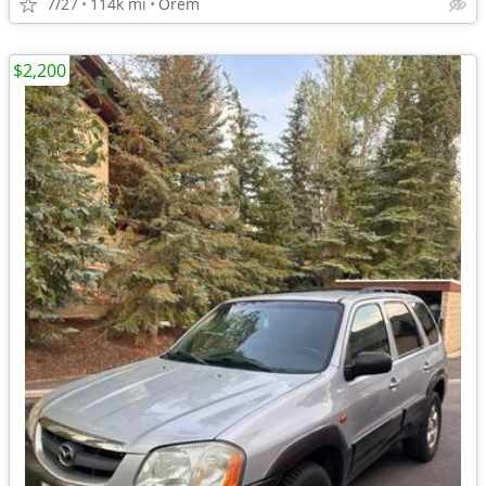
7/27
114k mi
Orem
$2,200