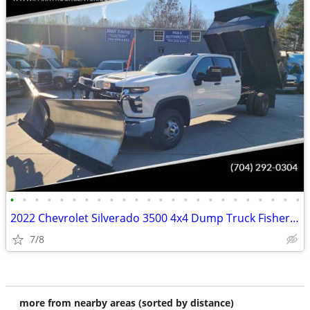
•
•
•
•
•
•
•
•
•
•
•
•
•
•
•
•
•
•
•
•
•
•
•
•
2022 Chevrolet Silverado 3500 4x4 Dump Truck Fisher Snow Plow Package
7/8
more from nearby areas (sorted by distance)