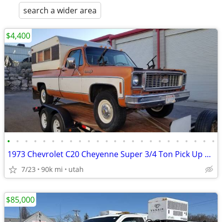
search a wider area
$4,400
•
•
•
•
•
•
•
•
•
•
•
•
•
•
•
•
•
•
•
•
•
•
•
•
1973 Chevrolet C20 Cheyenne Super 3/4 Ton Pick Up Truck
7/23
90k mi
utah
$85,000