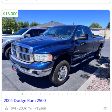
$15,000
•
•
•
•
•
•
•
•
•
•
•
•
•
•
•
•
2004 Dodge Ram 2500
8/4
203k mi
Payson