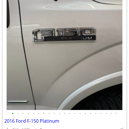
•
•
•
•
•
•
•
•
•
•
•
•
•
•
•
•
•
•
•
•
•
2016 Ford F-150 Platinum