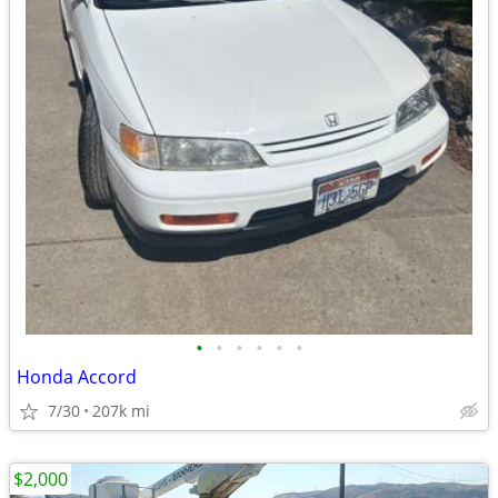
•
•
•
•
•
•
Honda Accord
7/30
207k mi
$2,000