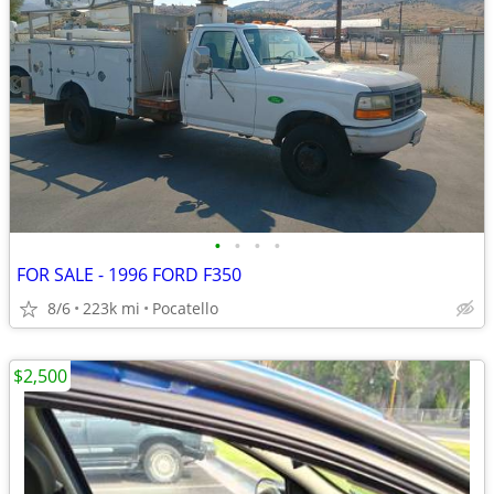
•
•
•
•
FOR SALE - 1996 FORD F350
8/6
223k mi
Pocatello
$2,500