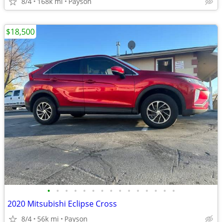
8/4
168k mi
Payson
$18,500
•
•
•
•
•
•
•
•
•
•
•
•
•
•
•
2020 Mitsubishi Eclipse Cross
8/4
56k mi
Payson