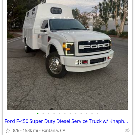
•
•
•
•
•
•
•
•
•
•
•
•
Ford F-450 Super Duty Diesel Service Truck w/ Knapheide Enclosed Body
8/6
153k mi
Fontana, CA