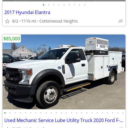
•
•
•
•
•
•
•
•
•
2017 Hyundai Elantra
8/2
111k mi
Cottonwood Heights
$85,000
•
•
•
•
•
•
•
•
•
•
•
•
•
•
•
•
•
•
•
•
•
•
•
•
Used Mechanic Service Lube Utility Truck 2020 Ford F-550 4x4 6.7L Powe